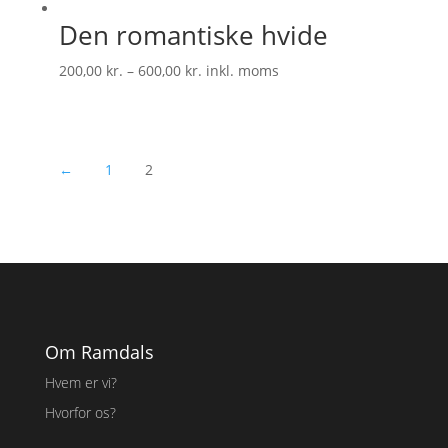
Den romantiske hvide
Prisinterval:
200,00
kr.
–
600,00
kr.
inkl. moms
200,00 kr.
til
600,00 kr.
←
1
2
Om Ramdals
Hvem er vi?
Hvorfor os?