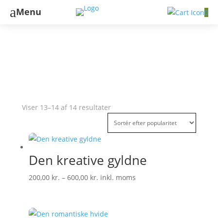
a
Menu
0
God bedring
Sorteret
Viser 13–14 af 14 resultater
efter
popularitet
Den kreative gyldne
Prisinterval:
200,00
kr.
–
600,00
kr.
inkl. moms
200,00 kr.
til
600,00 kr.