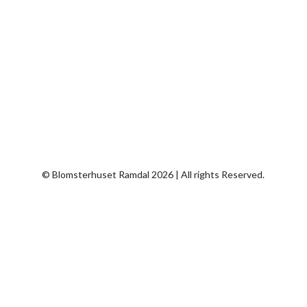
Cookiepolitik – ændr dit samtykke
Handelsbetingelser
Privatlivspolitik
Tryghedsgaranti
© Blomsterhuset Ramdal 2026 | All rights Reserved.