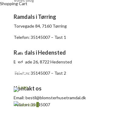
Vores blog
Shopping Cart
Ramdals i Tørring
Torvegade 84, 7160 Tørring
Telefon: 35145007 – Tast 1
a
Ramdals i Hedensted
Bredgade 26, 8722 Hedensted
Menu
Telefon: 35145007 – Tast 2
Kontakt os
Email: bestil@blomsterhusetramdal.dk
Telefon: 35145007
0