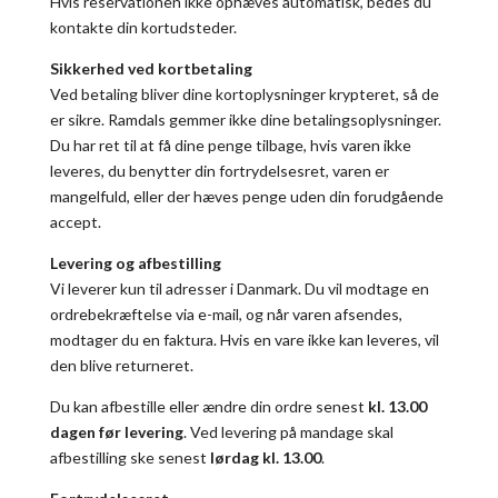
Hvis reservationen ikke ophæves automatisk, bedes du
kontakte din kortudsteder.
Sikkerhed ved kortbetaling
Ved betaling bliver dine kortoplysninger krypteret, så de
er sikre. Ramdals gemmer ikke dine betalingsoplysninger.
Du har ret til at få dine penge tilbage, hvis varen ikke
leveres, du benytter din fortrydelsesret, varen er
mangelfuld, eller der hæves penge uden din forudgående
accept.
Levering og afbestilling
Vi leverer kun til adresser i Danmark. Du vil modtage en
ordrebekræftelse via e-mail, og når varen afsendes,
modtager du en faktura. Hvis en vare ikke kan leveres, vil
den blive returneret.
Du kan afbestille eller ændre din ordre senest
kl. 13.00
dagen før levering
. Ved levering på mandage skal
afbestilling ske senest
lørdag kl. 13.00
.